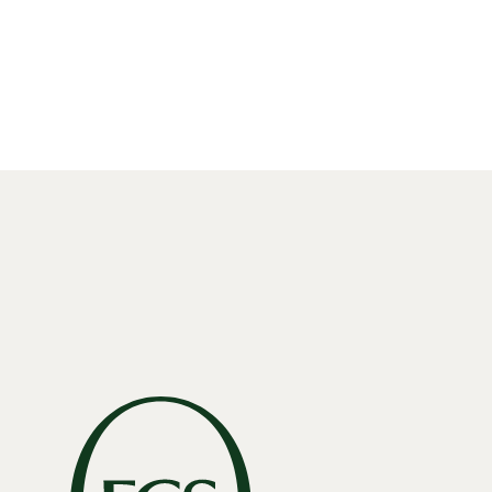
E:
enquiries-MEA@fgsglobal.com
E:
recruiting@fgsglobal.com
ルートを取得