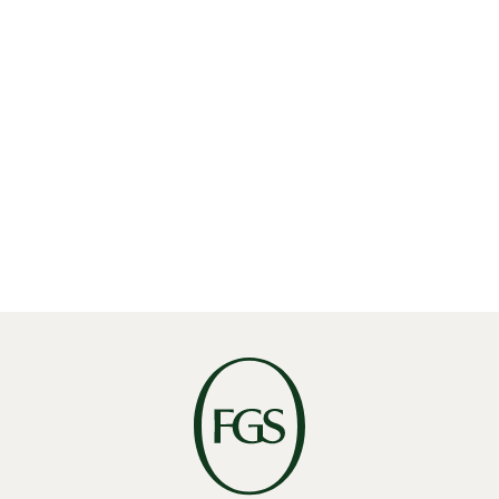
アクティビスト対応
株式資本市場(ECM）、
インベスター・リレーションズ（IR）
資本市場向けコミュニケーション
プライベート・エクイティ